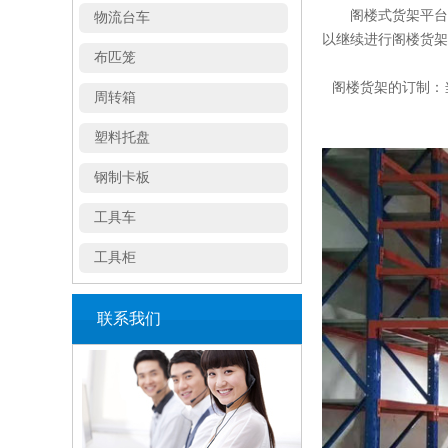
阁楼式货架平台的
布匹笼
以继续进行阁楼货架
周转箱
阁楼货架的订制：
塑料托盘
钢制卡板
工具车
工具柜
工作台
刀具车
联系我们
物料整理架
重型货架
阁楼式货架