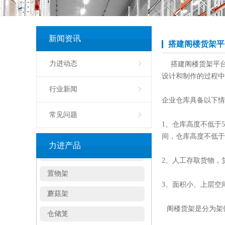
轻型货架
中型货架
新闻资讯
模具架
搭建阁楼货架平
通廊式货架
力进动态
搭建阁楼货架平台
设计和制作的过程中
穿梭式货架
行业新闻
企业仓库具备以下情
悬臂式货架
常见问题
角钢货架
1、仓库高度不低于5
间，仓库高度不低于
密集移动柜
力进产品
2、人工存取货物，
置物架
蘑菇架
3、面积小、上层空
仓储笼
阁楼货架是分为架
物流台车