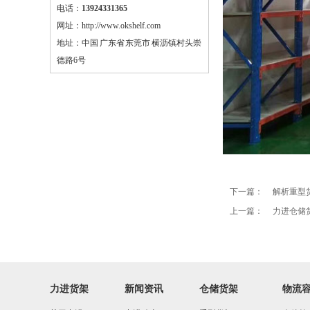
电话：
13924331365
网址：http://www.okshelf.com
钢结构平台
地址：中国 广东省 东莞市 横沥镇村头崇
轻型货架
德路6号
中型货架
模具架
通廊式货架
穿梭式货架
下一篇：
解析重型
悬臂式货架
上一篇：
力进仓储
角钢货架
密集移动柜
置物架
力进货架
新闻资讯
仓储货架
物流
蘑菇架