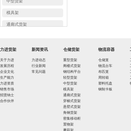
模具架
通廊式货架
穿梭式货架
悬臂式货架
力进货架
新闻资讯
仓储货架
物流容器
角钢货架
关于力进
力进动态
重型货架
仓储笼
发展历程
行业新闻
阁楼式货架
物流台车
密集移动柜
企业文化
常见问题
钢结构平台
布匹笼
生产能力
轻型货架
周转箱
置物架
力进资质
中型货架
塑料托盘
销售市场
模具架
钢制卡板
蘑菇架
招贤纳士
通廊式货架
合作伙伴
穿梭式货架
仓储笼
悬臂式货架
角钢货架
物流台车
密集移动柜
置物架
布匹笼
蘑菇架