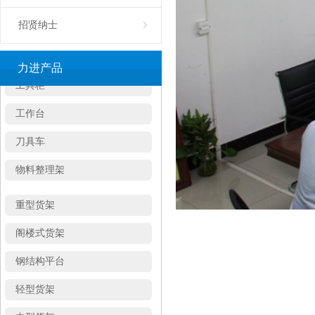
钢制卡板
招贤纳士
工具车
力进产品
工具柜
工作台
刀具车
物料整理架
重型货架
阁楼式货架
钢结构平台
轻型货架
中型货架