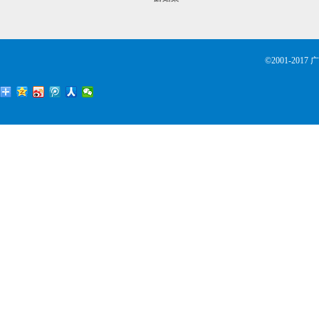
周转箱
塑料托盘
©2001-2
钢制卡板
工具车
工具柜
工作台
刀具车
物料整理架