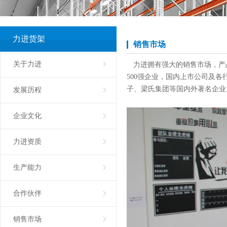
穿梭式货架
力进货架
悬臂式货架
销售市场
角钢货架
关于力进
力进拥有强大的销售市场，产
500强企业，国内上市公司及
密集移动柜
子、梁氏集团等国内外著名企业
发展历程
置物架
企业文化
蘑菇架
仓储笼
力进资质
物流台车
生产能力
布匹笼
合作伙伴
周转箱
销售市场
塑料托盘