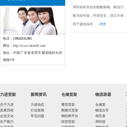
周转箱有良好的耐酸耐碱、耐油污，
毒无味性能，环保安全，清洁方便，
用于盛放保存...
详情
电话：
13924331365
网址：http://www.okshelf.com
地址：中国 广东省 东莞市 横沥镇村头崇
德路6号
力进货架
新闻资讯
仓储货架
物流容器
关于力进
力进动态
重型货架
仓储笼
发展历程
行业新闻
阁楼式货架
物流台车
企业文化
常见问题
钢结构平台
布匹笼
生产能力
轻型货架
周转箱