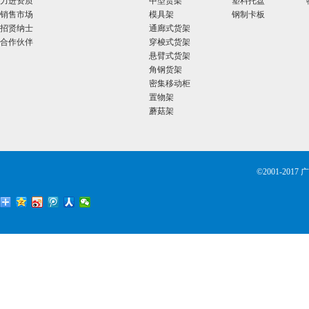
力进资质
中型货架
塑料托盘
销售市场
模具架
钢制卡板
招贤纳士
通廊式货架
合作伙伴
穿梭式货架
悬臂式货架
角钢货架
密集移动柜
置物架
蘑菇架
©2001-2