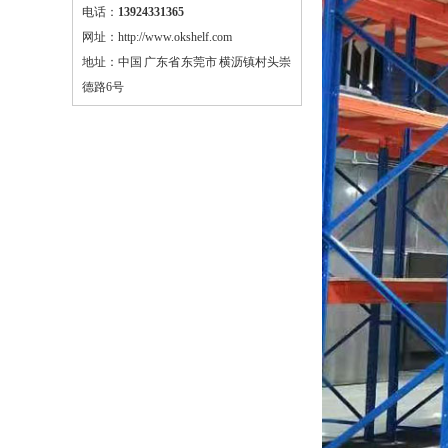
电话：
13924331365
密集移动柜
网址：http://www.okshelf.com
地址：中国 广东省 东莞市 横沥镇村头崇
置物架
德路6号
蘑菇架
仓储笼
物流台车
布匹笼
周转箱
塑料托盘
钢制卡板
工具车
工具柜