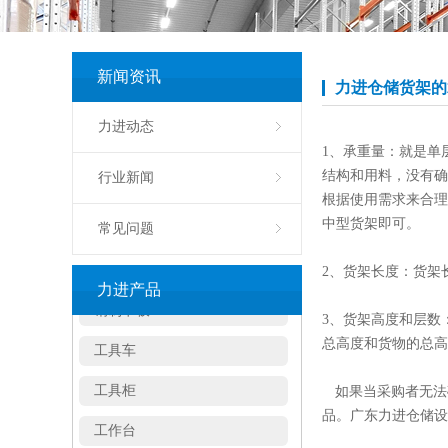
蘑菇架
新闻资讯
仓储笼
力进仓储货架的
物流台车
力进动态
1、承重量：就是单
布匹笼
结构和用料，没有确
行业新闻
周转箱
根据使用需求来合理
中型货架即可。
常见问题
塑料托盘
2、货架长度：货架
钢制卡板
力进产品
工具车
3、货架高度和层数
总高度和货物的总高
工具柜
如果当采购者无法
工作台
品。广东力进仓储设
刀具车