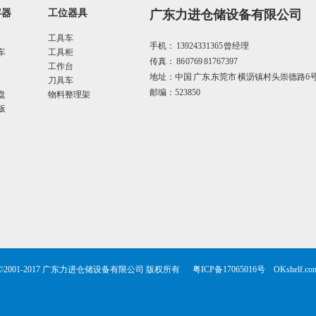
容器
工位器具
广东力进仓储设备有限公司
工具车
手机： 13924331365 曾经理
车
工具柜
传真： 86 0769 81767397
工作台
地址：中国 广东 东莞市 横沥镇村头崇德路6
刀具车
邮编：523850
盘
物料整理架
板
©2001-2017 广东力进仓储设备有限公司 版权所有
粤ICP备17065016号
OKshelf.co