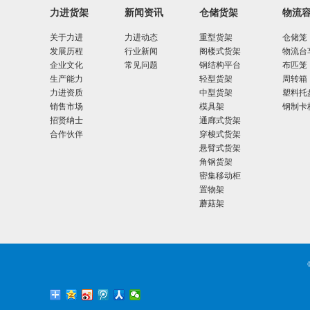
力进货架
新闻资讯
仓储货架
物流
关于力进
力进动态
重型货架
仓储笼
发展历程
行业新闻
阁楼式货架
物流台
企业文化
常见问题
钢结构平台
布匹笼
生产能力
轻型货架
周转箱
力进资质
中型货架
塑料托
销售市场
模具架
钢制卡
招贤纳士
通廊式货架
合作伙伴
穿梭式货架
悬臂式货架
角钢货架
密集移动柜
置物架
蘑菇架