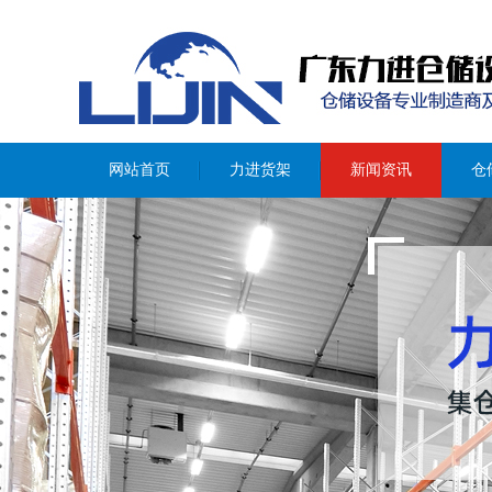
重型货架
阁楼式货架
钢结构平台
轻型货架
网站首页
力进货架
新闻资讯
仓
中型货架
模具架
通廊式货架
穿梭式货架
悬臂式货架
角钢货架
密集移动柜
置物架