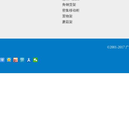
角钢货架
密集移动柜
置物架
蘑菇架
©2001-2