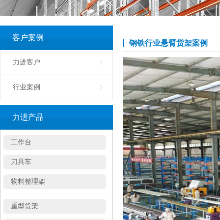
布匹笼
周转箱
客户案例
钢铁行业悬臂货架案例
塑料托盘
力进客户
钢制卡板
行业案例
工具车
工具柜
力进产品
工作台
刀具车
物料整理架
重型货架
阁楼式货架