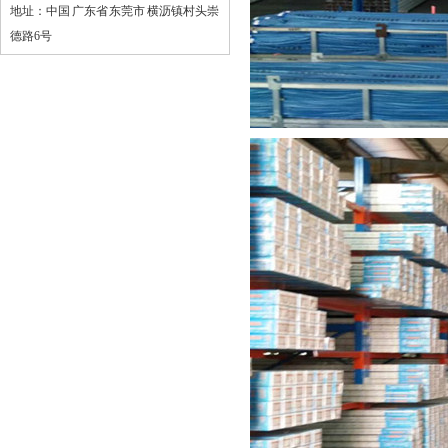
地址：中国 广东省 东莞市 横沥镇村头崇
仓储笼
德路6号
物流台车
布匹笼
周转箱
塑料托盘
钢制卡板
工具车
工具柜
工作台
刀具车
物料整理架