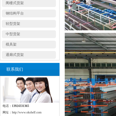
钢结构平台
轻型货架
中型货架
模具架
通廊式货架
穿梭式货架
联系我们
悬臂式货架
角钢货架
密集移动柜
置物架
电话：
13924331365
网址：http://www.okshelf.com
蘑菇架