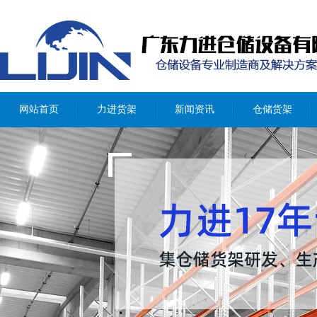
轻型货架
中型货架
模具架
通廊式货架
网站首页
力进货架
新闻资讯
仓储货架
穿梭式货架
悬臂式货架
角钢货架
密集移动柜
置物架
蘑菇架
仓储笼
物流台车