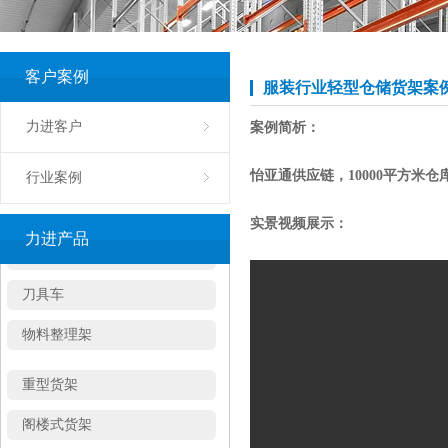
周转箱
塑料托盘
客户案例
服装行业轻型仓储货架案
钢制卡板
力进客户
案例简析：
工具车
怡亚通供应链，10000平方
行业案例
工具柜
实景视频展示：
工作台
力进产品
刀具车
物料整理架
重型货架
阁楼式货架
钢结构平台