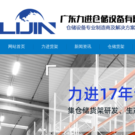
模具架
通廊式货架
穿梭式货架
网站首页
力进货架
新闻资讯
仓储货架
悬臂式货架
角钢货架
密集移动柜
置物架
蘑菇架
仓储笼
物流台车
布匹笼