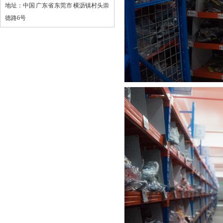
地址：中国 广东省 东莞市 横沥镇村头崇
物流台车
德路6号
布匹笼
周转箱
塑料托盘
钢制卡板
工具车
工具柜
工作台
刀具车
物料整理架