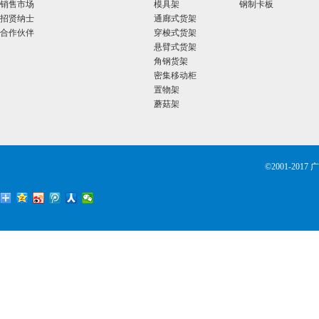
销售市场
模具架
钢制卡板
招贤纳士
通廊式货架
合作伙伴
穿梭式货架
悬臂式货架
角钢货架
密集移动柜
置物架
蘑菇架
©2001-2