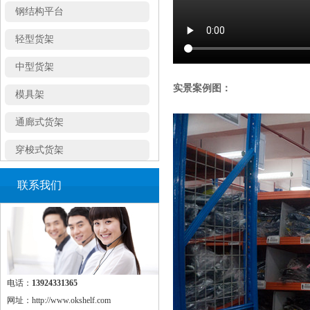
轻型货架
中型货架
模具架
实景案例图：
通廊式货架
穿梭式货架
悬臂式货架
联系我们
角钢货架
密集移动柜
置物架
蘑菇架
电话：
13924331365
仓储笼
网址：http://www.okshelf.com